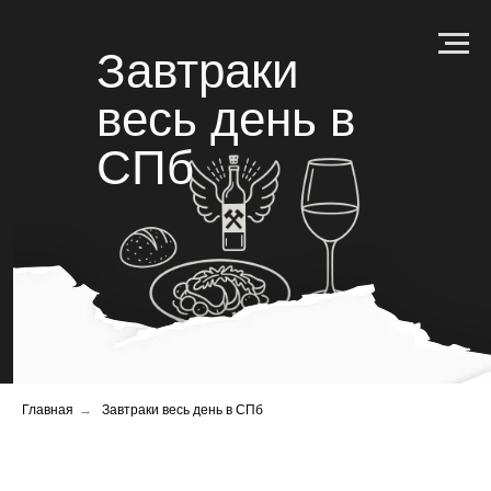
Завтраки
весь день в
СПб
Главная
→
Завтраки весь день в СПб