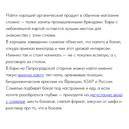
Найти хороший органический продукт в обычном магазине
сложно — полки заняты промышленными брендами. Бары с
небанальной картой остаются лучшим местом для
знакомства с этим стилем.
В хорошем заведении сомелье объяснит, что налито в бокал,
откуда приехал виноград и чем этот урожай интересен.
Именно так и стоит начинать — не с покупки вслепую, а с
разговора за столом.
В баре на Петроградской стороне можно найти именно
такую
винную карту
: пет-наты, оранжевые позиции,
биодинамические красные из Франции, ЮАР и России.
Сомелье подберёт бокал под настроение и еду, а если
хотите разобраться глубже — приходите на
дегустацию вина
с сомелье
: шесть бокалов, слепой формат, закуски от шефа и
разговор про то, что в бокале.