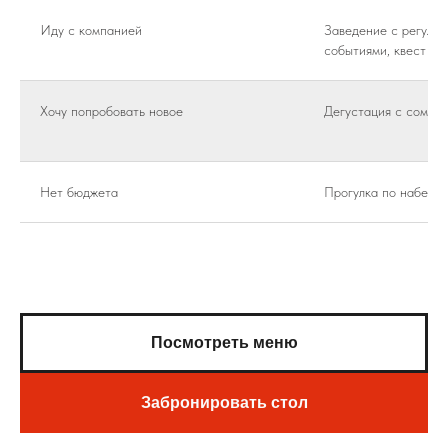
Иду с компанией
Заведение с регуля
событиями, квест
Хочу попробовать новое
Дегустация с сомель
Нет бюджета
Прогулка по набере
Посмотреть меню
Забронировать стол