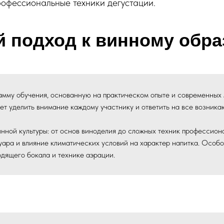
рофессиональные техники дегустации.
 подход к винному обр
амму обучения, основанную на практическом опыте и современных
яет уделить внимание каждому участнику и ответить на все возник
нной культуры: от основ виноделия до сложных техник профессион
уара и влияние климатических условий на характер напитка. Особ
одящего бокала и технике аэрации.