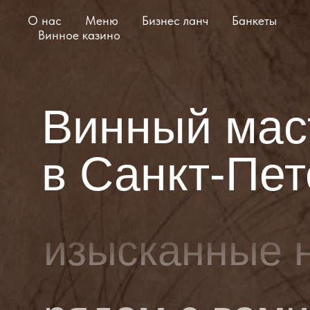
О нас
Меню
Бизнес ланч
Банкеты
Винное казино
Винный мас
в Санкт-Пет
изысканные 