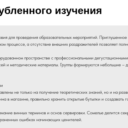
убленного изучения
овия для проведения образовательных мероприятий. Приглушенное
ом процессе, а отсутствие внешних раздражителей позволяет полно
орудованном пространстве с профессиональными дегустационными
исей и методические материалы. Группы формируются небольшие – д
ни
лены не только на получение теоретических знаний, но и на разви
ина в магазине, правильно хранить открытые бутылки и создавать
имание винных терминов и основ сервировки. Сомелье делится се
страненных ошибках начинающих ценителей.