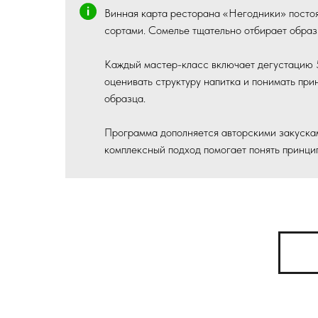
Винная карта ресторана «Негодники» постоя
сортами. Сомелье тщательно отбирает образ
Каждый мастер-класс включает дегустацию 5
оценивать структуру напитка и понимать пр
образца.
Программа дополняется авторскими закускам
комплексный подход помогает понять принцип