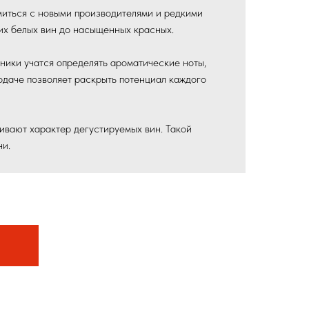
миться с новыми производителями и редкими
их белых вин до насыщенных красных.
ники учатся определять ароматические ноты,
одаче позволяет раскрыть потенциал каждого
вают характер дегустируемых вин. Такой
ни.