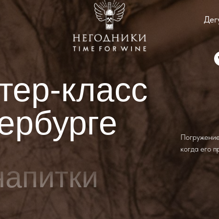
Дег
тер-класс
ербурге
Погружение
когда его 
напитки