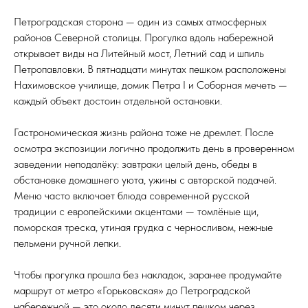
Петроградская сторона — один из самых атмосферных
районов Северной столицы. Прогулка вдоль набережной
открывает виды на Литейный мост, Летний сад и шпиль
Петропавловки. В пятнадцати минутах пешком расположены
Нахимовское училище, домик Петра I и Соборная мечеть —
каждый объект достоин отдельной остановки.
Гастрономическая жизнь района тоже не дремлет. После
осмотра экспозиции логично продолжить день в проверенном
заведении неподалёку: завтраки целый день, обеды в
обстановке домашнего уюта, ужины с авторской подачей.
Меню часто включает блюда современной русской
традиции с европейскими акцентами — томлёные щи,
поморская треска, утиная грудка с черносливом, нежные
пельмени ручной лепки.
Чтобы прогулка прошла без накладок, заранее продумайте
маршрут от метро «Горьковская» до Петроградской
набережной — это около десяти минут пешком через