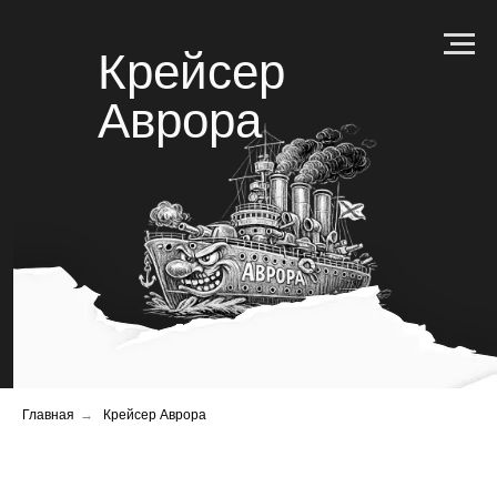
Крейсер
Аврора
Главная
→
Крейсер Аврора