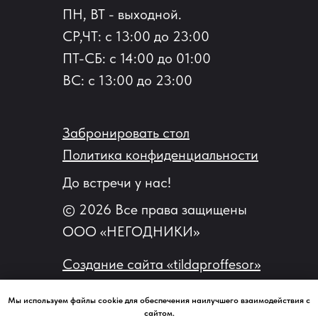
ПН, ВТ - выходной.
СР,ЧТ: с 13:00 до 23:00
ПТ-СБ: с 14:00 до 01:00
ВС: с 13:00 до 23:00
Забронировать стол
Политика конфиденциальности
До встречи у нас!
© 2026 Все права защищены
ООО «НЕГОДНИКИ»
Создание сайта «tildaproffesor»‬
Цены, указанные на сайте приведены как
Мы используем файлы cookie для обеспечения наилучшего взаимодействия с
справочная информация и не являются
сайтом.