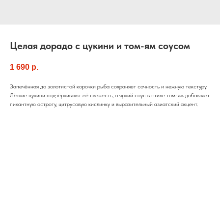
Целая дорадо с цукини и том-ям соусом
1 690
р.
Запечённая до золотистой корочки рыба сохраняет сочность и нежную текстуру.
Лёгкие цукини подчёркивают её свежесть, а яркий соус в стиле том-ям добавляет
пикантную остроту, цитрусовую кислинку и выразительный азиатский акцент.