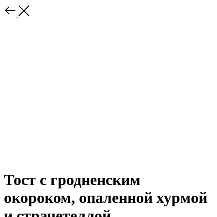
Тост с гродненским
окороком, опаленной хурмой
и страчетеллой