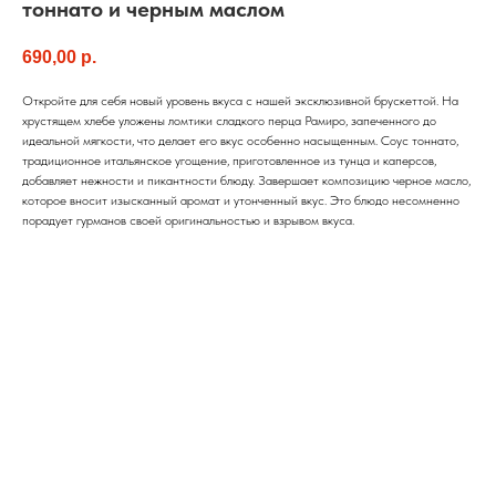
тоннато и черным маслом
690,00
р.
Откройте для себя новый уровень вкуса с нашей эксклюзивной брускеттой. На
хрустящем хлебе уложены ломтики сладкого перца Рамиро, запеченного до
идеальной мягкости, что делает его вкус особенно насыщенным. Соус тоннато,
традиционное итальянское угощение, приготовленное из тунца и каперсов,
добавляет нежности и пикантности блюду. Завершает композицию черное масло,
которое вносит изысканный аромат и утонченный вкус. Это блюдо несомненно
порадует гурманов своей оригинальностью и взрывом вкуса.