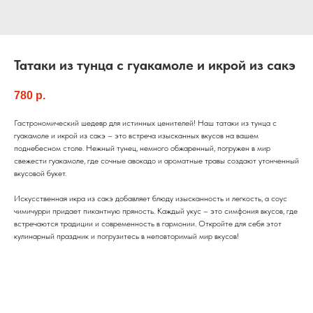
Татаки из тунца с гуакамоле и икрой из сакэ
780
р.
Гастрономический шедевр для истинных ценителей! Наш татаки из тунца с
гуакамоле и икрой из сакэ – это встреча изысканных вкусов на вашем
поднебесном столе. Нежный тунец, немного обжаренный, погружен в мир
свежести гуакамоле, где сочные авокадо и ароматные травы создают утонченный
вкусовой букет.
Искусственная икра из сакэ добавляет блюду изысканность и легкость, а соус
чимичурри придает пикантную пряность. Каждый укус – это симфония вкусов, где
встречаются традиции и современность в гармонии. Откройте для себя этот
кулинарный праздник и погрузитесь в неповторимый мир вкусов!