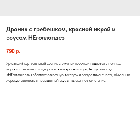
Драник с гребешком, красной икрой и
соусом НЕголландез
790
р.
Хрустящий картофельный драник с румяной корочкой подаётся с нежным
морским гребешком и щедрой ложкой красной икры. Авторский соус
«НЕголландез» добавляет сливочную текстуру и лёгкую пикантность, объединяя
морскую свежесть и насыщенный вкус в изысканное сочетание.