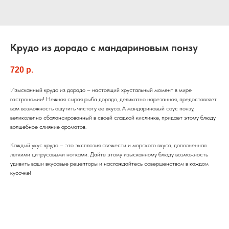
Крудо из дорадо с мандариновым понзу
720
р.
Изысканный крудо из дорадо – настоящий хрустальный момент в мире
гастрономии! Нежная сырая рыба дорадо, деликатно нарезанная, предоставляет
вам возможность ощутить чистоту ее вкуса. А мандариновый соус понзу,
великолепно сбалансированный в своей сладкой кислинке, придает этому блюду
волшебное слияние ароматов.
Каждый укус крудо – это эксплозия свежести и морского вкуса, дополненная
легкими цитрусовыми нотками. Дайте этому изысканному блюду возможность
удивить ваши вкусовые рецепторы и наслаждайтесь совершенством в каждом
кусочке!